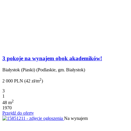
3 pokoje na wynajem obok akademików!
Białystok (Piaski) (Podlaskie, gm. Białystok)
2
2 000 PLN (42 zł/m
)
3
1
2
48 m
1970
Przejdź do oferty
Na wynajem