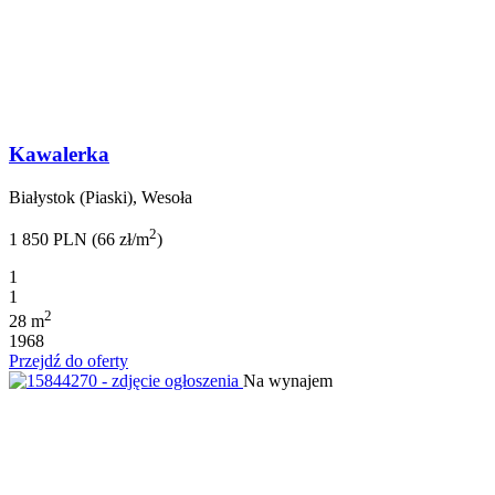
Kawalerka
Białystok (Piaski), Wesoła
2
1 850 PLN (66 zł/m
)
1
1
2
28 m
1968
Przejdź do oferty
Na wynajem