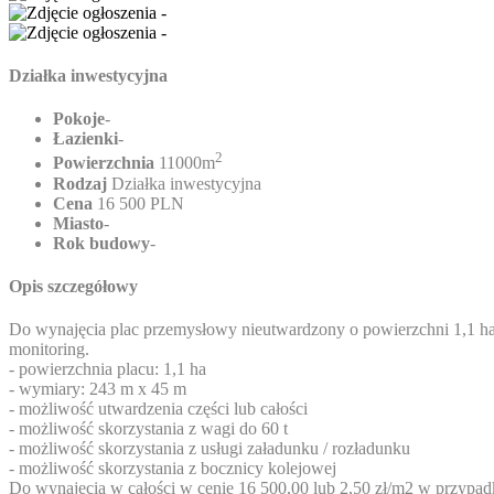
Działka inwestycyjna
Pokoje
-
Łazienki
-
2
Powierzchnia
11000m
Rodzaj
Działka inwestycyjna
Cena
16 500 PLN
Miasto
-
Rok budowy
-
Opis szczegółowy
Do wynajęcia plac przemysłowy nieutwardzony o powierzchni 1,1 ha w
monitoring.
- powierzchnia placu: 1,1 ha
- wymiary: 243 m x 45 m
- możliwość utwardzenia części lub całości
- możliwość skorzystania z wagi do 60 t
- możliwość skorzystania z usługi załadunku / rozładunku
- możliwość skorzystania z bocznicy kolejowej
Do wynajęcia w całości w cenie 16 500,00 lub 2,50 zł/m2 w przypad