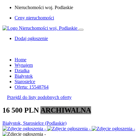
Nieruchomości woj. Podlaskie
Ceny nieruchomości
Dodaj ogłoszenie
Home
Wynajem
Dzialka
Białystok
Starosielce
Oferta: 15548764
Przejdź do listy podobnych oferty
16 500 PLN
ARCHIWALNA
Białystok, Starosielce (Podlaskie)