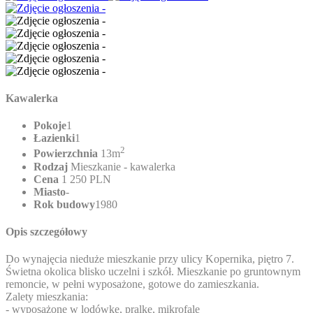
Kawalerka
Pokoje
1
Łazienki
1
2
Powierzchnia
13m
Rodzaj
Mieszkanie - kawalerka
Cena
1 250 PLN
Miasto
-
Rok budowy
1980
Opis szczegółowy
Do wynajęcia nieduże mieszkanie przy ulicy Kopernika, piętro 7.
Świetna okolica blisko uczelni i szkół. Mieszkanie po gruntownym
remoncie, w pełni wyposażone, gotowe do zamieszkania.
Zalety mieszkania:
- wyposażone w lodówkę, pralkę, mikrofalę