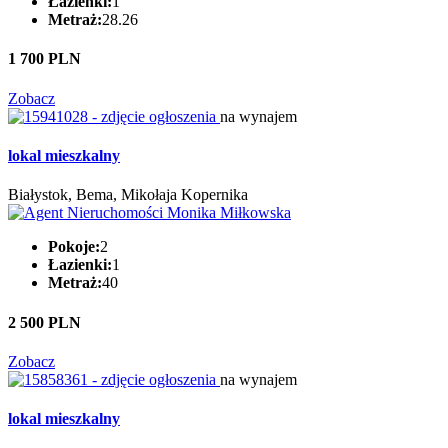
Łazienki:
1
Metraż:
28.26
1 700 PLN
Zobacz
na wynajem
lokal mieszkalny
Białystok, Bema, Mikołaja Kopernika
Pokoje:
2
Łazienki:
1
Metraż:
40
2 500 PLN
Zobacz
na wynajem
lokal mieszkalny