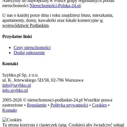
Należymy do największej w Polsce grupy regionalnych portali
nieruchomości
Nieruchomości-Polska-24.pl
.
U nas o każdej porze dnia i roku znajdziesz biura, mieszkania,
apartamenty, domy, kawalerki oraz lokale komercyjne
w
województwie Podlaskim
.
Przydatne linki
Ceny nieruchomości
Dodaj ogłoszenie
Kontakt
Szybko.pl Sp. z o.o.
ul. K. Jeżewskiego 5D/58, 02-796 Warszawa
info@szybko.pl
info.szybko.pl
2005-2026 © nieruchomosci-podlaskie-24.pl Wszelkie prawa
zastrzeżone •
Regulamin
•
Polityka prywatności
•
Cookies
•
Kontakt
Ta strona korzysta z ciasteczek (ang. Cookies) aby świadczyć usługi