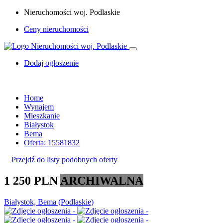
Nieruchomości woj. Podlaskie
Ceny nieruchomości
Dodaj ogłoszenie
Home
Wynajem
Mieszkanie
Białystok
Bema
Oferta: 15581832
Przejdź do listy podobnych oferty
1 250 PLN
ARCHIWALNA
Białystok, Bema (Podlaskie)