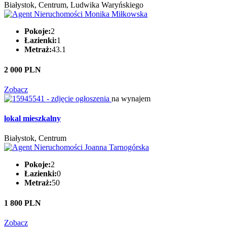
Białystok, Centrum, Ludwika Waryńskiego
Pokoje:
2
Łazienki:
1
Metraż:
43.1
2 000 PLN
Zobacz
na wynajem
lokal mieszkalny
Białystok, Centrum
Pokoje:
2
Łazienki:
0
Metraż:
50
1 800 PLN
Zobacz