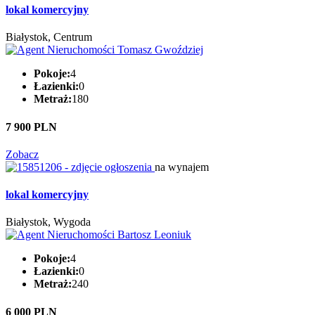
lokal komercyjny
Białystok, Centrum
Pokoje:
4
Łazienki:
0
Metraż:
180
7 900 PLN
Zobacz
na wynajem
lokal komercyjny
Białystok, Wygoda
Pokoje:
4
Łazienki:
0
Metraż:
240
6 000 PLN