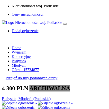
Nieruchomości woj. Podlaskie
Ceny nieruchomości
Dodaj ogłoszenie
Home
Wynajem
Komercyjne
Białystok
Młodych
Oferta: 15734877
Przejdź do listy podobnych oferty
4 300 PLN
ARCHIWALNA
Białystok, Młodych (Podlaskie)