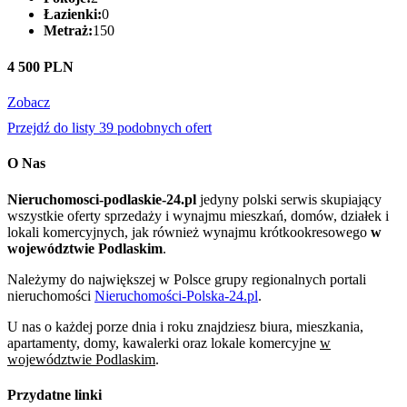
Łazienki:
0
Metraż:
150
4 500 PLN
Zobacz
Przejdź do listy 39 podobnych ofert
O Nas
Nieruchomosci-podlaskie-24.pl
jedyny polski serwis skupiający
wszystkie oferty sprzedaży i wynajmu mieszkań, domów, działek i
lokali komercyjnych, jak również wynajmu krótkookresowego
w
województwie Podlaskim
.
Należymy do największej w Polsce grupy regionalnych portali
nieruchomości
Nieruchomości-Polska-24.pl
.
U nas o każdej porze dnia i roku znajdziesz biura, mieszkania,
apartamenty, domy, kawalerki oraz lokale komercyjne
w
województwie Podlaskim
.
Przydatne linki