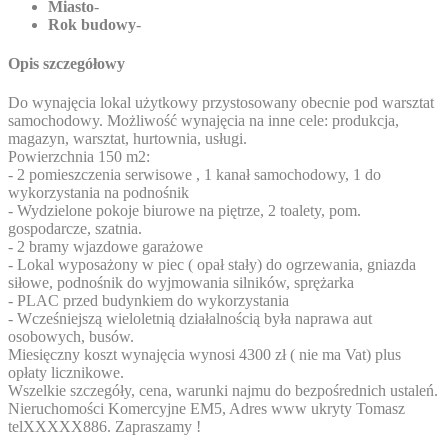
Miasto
-
Rok budowy
-
Opis szczegółowy
Do wynajęcia lokal użytkowy przystosowany obecnie pod warsztat
samochodowy. Możliwość wynajęcia na inne cele: produkcja,
magazyn, warsztat, hurtownia, usługi.
Powierzchnia 150 m2:
- 2 pomieszczenia serwisowe , 1 kanał samochodowy, 1 do
wykorzystania na podnośnik
- Wydzielone pokoje biurowe na piętrze, 2 toalety, pom.
gospodarcze, szatnia.
- 2 bramy wjazdowe garażowe
- Lokal wyposażony w piec ( opał stały) do ogrzewania, gniazda
siłowe, podnośnik do wyjmowania silników, sprężarka
- PLAC przed budynkiem do wykorzystania
- Wcześniejszą wieloletnią działalnością była naprawa aut
osobowych, busów.
Miesięczny koszt wynajęcia wynosi 4300 zł ( nie ma Vat) plus
opłaty licznikowe.
Wszelkie szczegóły, cena, warunki najmu do bezpośrednich ustaleń.
Nieruchomości Komercyjne EM5,
Adres www ukryty
Tomasz
tel
XXXXX886
. Zapraszamy !