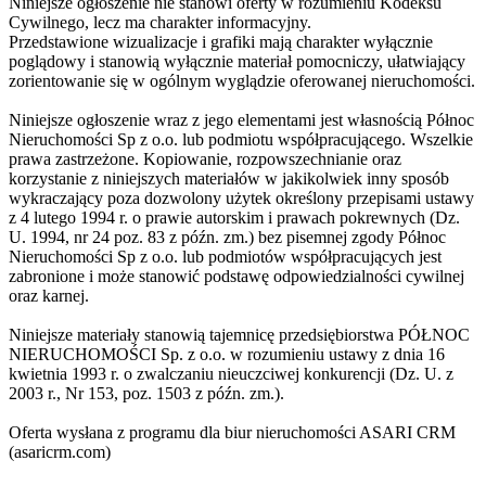
Niniejsze ogłoszenie nie stanowi oferty w rozumieniu Kodeksu
Cywilnego, lecz ma charakter informacyjny.
Przedstawione wizualizacje i grafiki mają charakter wyłącznie
poglądowy i stanowią wyłącznie materiał pomocniczy, ułatwiający
zorientowanie się w ogólnym wyglądzie oferowanej nieruchomości.
Niniejsze ogłoszenie wraz z jego elementami jest własnością Północ
Nieruchomości Sp z o.o. lub podmiotu współpracującego. Wszelkie
prawa zastrzeżone. Kopiowanie, rozpowszechnianie oraz
korzystanie z niniejszych materiałów w jakikolwiek inny sposób
wykraczający poza dozwolony użytek określony przepisami ustawy
z 4 lutego 1994 r. o prawie autorskim i prawach pokrewnych (Dz.
U. 1994, nr 24 poz. 83 z późn. zm.) bez pisemnej zgody Północ
Nieruchomości Sp z o.o. lub podmiotów współpracujących jest
zabronione i może stanowić podstawę odpowiedzialności cywilnej
oraz karnej.
Niniejsze materiały stanowią tajemnicę przedsiębiorstwa PÓŁNOC
NIERUCHOMOŚCI Sp. z o.o. w rozumieniu ustawy z dnia 16
kwietnia 1993 r. o zwalczaniu nieuczciwej konkurencji (Dz. U. z
2003 r., Nr 153, poz. 1503 z późn. zm.).
Oferta wysłana z programu dla biur nieruchomości ASARI CRM
(asaricrm.com)