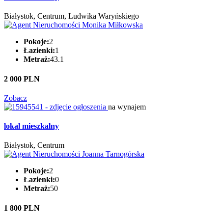
Białystok, Centrum, Ludwika Waryńskiego
Pokoje:
2
Łazienki:
1
Metraż:
43.1
2 000 PLN
Zobacz
na wynajem
lokal mieszkalny
Białystok, Centrum
Pokoje:
2
Łazienki:
0
Metraż:
50
1 800 PLN