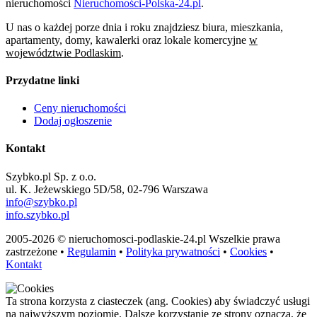
nieruchomości
Nieruchomości-Polska-24.pl
.
U nas o każdej porze dnia i roku znajdziesz biura, mieszkania,
apartamenty, domy, kawalerki oraz lokale komercyjne
w
województwie Podlaskim
.
Przydatne linki
Ceny nieruchomości
Dodaj ogłoszenie
Kontakt
Szybko.pl Sp. z o.o.
ul. K. Jeżewskiego 5D/58, 02-796 Warszawa
info@szybko.pl
info.szybko.pl
2005-2026 © nieruchomosci-podlaskie-24.pl Wszelkie prawa
zastrzeżone •
Regulamin
•
Polityka prywatności
•
Cookies
•
Kontakt
Ta strona korzysta z ciasteczek (ang. Cookies) aby świadczyć usługi
na najwyższym poziomie. Dalsze korzystanie ze strony oznacza, że