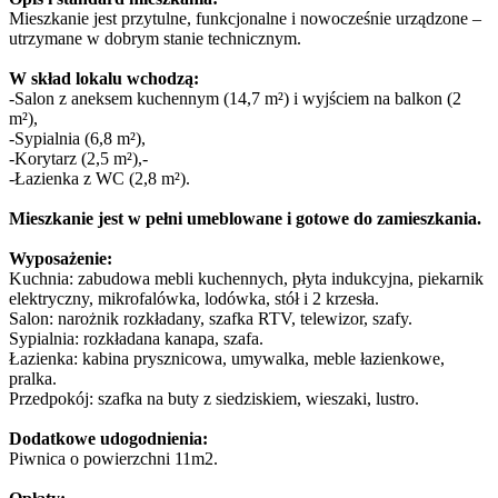
Mieszkanie jest przytulne, funkcjonalne i nowocześnie urządzone –
utrzymane w dobrym stanie technicznym.
W skład lokalu wchodzą:
-Salon z aneksem kuchennym (14,7 m²) i wyjściem na balkon (2
m²),
-Sypialnia (6,8 m²),
-Korytarz (2,5 m²),-
-Łazienka z WC (2,8 m²).
Mieszkanie jest w pełni umeblowane i gotowe do zamieszkania.
Wyposażenie:
Kuchnia: zabudowa mebli kuchennych, płyta indukcyjna, piekarnik
elektryczny, mikrofalówka, lodówka, stół i 2 krzesła.
Salon: narożnik rozkładany, szafka RTV, telewizor, szafy.
Sypialnia: rozkładana kanapa, szafa.
Łazienka: kabina prysznicowa, umywalka, meble łazienkowe,
pralka.
Przedpokój: szafka na buty z siedziskiem, wieszaki, lustro.
Dodatkowe udogodnienia:
Piwnica o powierzchni 11m2.