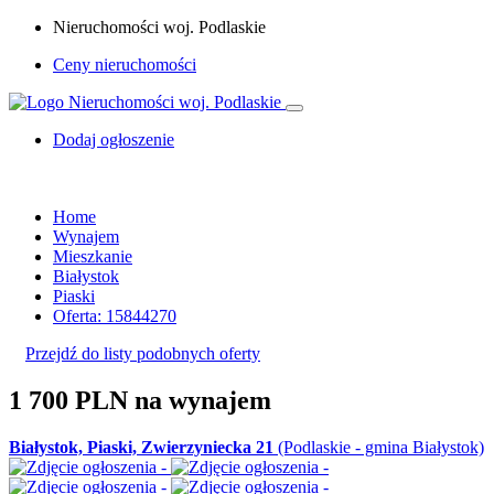
Nieruchomości woj. Podlaskie
Ceny nieruchomości
Dodaj ogłoszenie
Home
Wynajem
Mieszkanie
Białystok
Piaski
Oferta: 15844270
Przejdź do listy podobnych oferty
1 700 PLN
na wynajem
Białystok, Piaski, Zwierzyniecka 21
(Podlaskie - gmina Białystok)