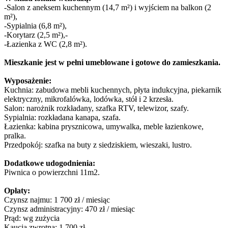
-Salon z aneksem kuchennym (14,7 m²) i wyjściem na balkon (2
m²),
-Sypialnia (6,8 m²),
-Korytarz (2,5 m²),-
-Łazienka z WC (2,8 m²).
Mieszkanie jest w pełni umeblowane i gotowe do zamieszkania.
Wyposażenie:
Kuchnia: zabudowa mebli kuchennych, płyta indukcyjna, piekarnik
elektryczny, mikrofalówka, lodówka, stół i 2 krzesła.
Salon: narożnik rozkładany, szafka RTV, telewizor, szafy.
Sypialnia: rozkładana kanapa, szafa.
Łazienka: kabina prysznicowa, umywalka, meble łazienkowe,
pralka.
Przedpokój: szafka na buty z siedziskiem, wieszaki, lustro.
Dodatkowe udogodnienia:
Piwnica o powierzchni 11m2.
Opłaty:
Czynsz najmu: 1 700 zł / miesiąc
Czynsz administracyjny: 470 zł / miesiąc
Prąd: wg zużycia
Kaucja zwrotna: 1 700 zł