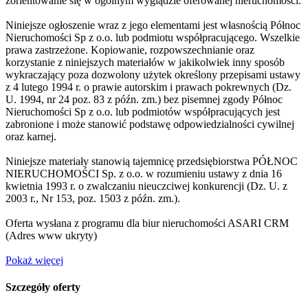
zorientowanie się w ogólnym wyglądzie oferowanej nieruchomości.
Niniejsze ogłoszenie wraz z jego elementami jest własnością Północ
Nieruchomości Sp z o.o. lub podmiotu współpracującego. Wszelkie
prawa zastrzeżone. Kopiowanie, rozpowszechnianie oraz
korzystanie z niniejszych materiałów w jakikolwiek inny sposób
wykraczający poza dozwolony użytek określony przepisami ustawy
z 4 lutego 1994 r. o prawie autorskim i prawach pokrewnych (Dz.
U. 1994, nr 24 poz. 83 z późn. zm.) bez pisemnej zgody Północ
Nieruchomości Sp z o.o. lub podmiotów współpracujących jest
zabronione i może stanowić podstawę odpowiedzialności cywilnej
oraz karnej.
Niniejsze materiały stanowią tajemnicę przedsiębiorstwa PÓŁNOC
NIERUCHOMOŚCI Sp. z o.o. w rozumieniu ustawy z dnia 16
kwietnia 1993 r. o zwalczaniu nieuczciwej konkurencji (Dz. U. z
2003 r., Nr 153, poz. 1503 z późn. zm.).
Oferta wysłana z programu dla biur nieruchomości ASARI CRM
(
Adres www ukryty
)
Pokaż więcej
Szczegóły oferty