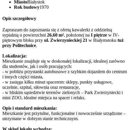
Miasto
Białystok
Rok budowy
1970
Opis szczegółowy
Zapraszam do zapoznania się z ofertą kawalerki z oddzielną
sypialnią o powierzchni
26,60 m²
, położonej na
I piętrze
w IV-
piętrowym bloku przy
ul. Zwierzynieckiej 21
w Białymstoku
tuż
przy Politechnice
.
Lokalizacja:
Mieszkanie znajduje się w doskonałej lokalizacji, idealnej zarówno
dla studentów, jak i osób pracujących:
- w pobliżu przystanki autobusowe z szybkim dojazdem do centrum
i innych części miasta,
- w zasięgu kilku minut spacerem: sklepy, punkty usługowe,
uczelnie, szpital, siłownia oraz restauracje,
- w bliskim sąsiedztwie terenów zielonych – Park Zwierzyniecki i
mini ZOO, idealne miejsca na spacer i relaks.
Opis i standard mieszkania:
Mieszkanie jest przytulne, funkcjonalne i nowocześnie urządzone –
utrzymane w dobrym stanie technicznym.
W skład lokalu wchodzą: