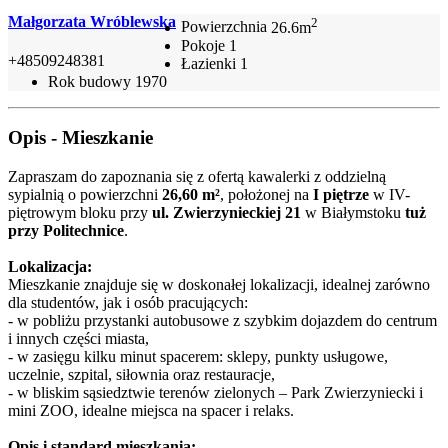
Małgorzata Wróblewska
2
Powierzchnia
26.6m
Pokoje
1
+48509248381
Łazienki
1
Rok budowy
1970
Opis - Mieszkanie
Zapraszam do zapoznania się z ofertą kawalerki z oddzielną
sypialnią o powierzchni
26,60 m²
, położonej na
I piętrze
w IV-
piętrowym bloku przy
ul. Zwierzynieckiej 21
w Białymstoku
tuż
przy Politechnice
.
Lokalizacja:
Mieszkanie znajduje się w doskonałej lokalizacji, idealnej zarówno
dla studentów, jak i osób pracujących:
- w pobliżu przystanki autobusowe z szybkim dojazdem do centrum
i innych części miasta,
- w zasięgu kilku minut spacerem: sklepy, punkty usługowe,
uczelnie, szpital, siłownia oraz restauracje,
- w bliskim sąsiedztwie terenów zielonych – Park Zwierzyniecki i
mini ZOO, idealne miejsca na spacer i relaks.
Opis i standard mieszkania: