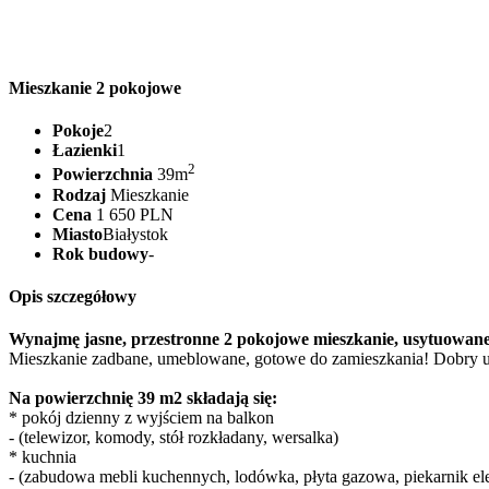
Mieszkanie 2 pokojowe
Pokoje
2
Łazienki
1
2
Powierzchnia
39m
Rodzaj
Mieszkanie
Cena
1 650 PLN
Miasto
Białystok
Rok budowy
-
Opis szczegółowy
Wynajmę jasne, przestronne 2 pokojowe mieszkanie, usytuowane 
Mieszkanie zadbane, umeblowane, gotowe do zamieszkania! Dobry u
Na powierzchnię 39 m2 składają się:
* pokój dzienny z wyjściem na balkon
- (telewizor, komody, stół rozkładany, wersalka)
* kuchnia
- (zabudowa mebli kuchennych, lodówka, płyta gazowa, piekarnik el