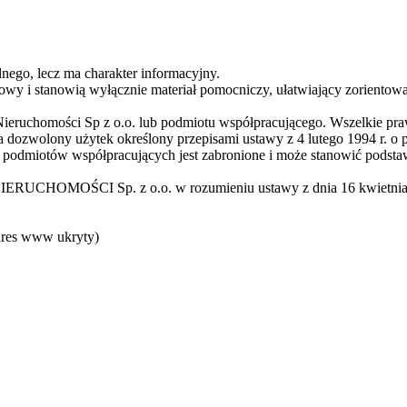
nego, lecz ma charakter informacyjny.
ądowy i stanowią wyłącznie materiał pomocniczy, ułatwiający zoriento
 Nieruchomości Sp z o.o. lub podmiotu współpracującego. Wszelkie pr
 dozwolony użytek określony przepisami ustawy z 4 lutego 1994 r. o 
 podmiotów współpracujących jest zabronione i może stanowić podstaw
IERUCHOMOŚCI Sp. z o.o. w rozumieniu ustawy z dnia 16 kwietnia 199
res www ukryty
)