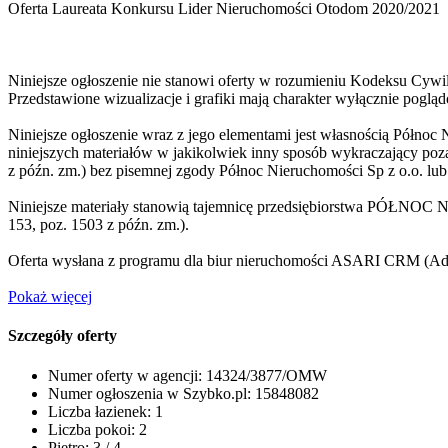
Oferta Laureata Konkursu Lider Nieruchomości Otodom 2020/2021
Niniejsze ogłoszenie nie stanowi oferty w rozumieniu Kodeksu Cywil
Przedstawione wizualizacje i grafiki mają charakter wyłącznie pogl
Niniejsze ogłoszenie wraz z jego elementami jest własnością Północ
niniejszych materiałów w jakikolwiek inny sposób wykraczający poza
z późn. zm.) bez pisemnej zgody Północ Nieruchomości Sp z o.o. lub
Niniejsze materiały stanowią tajemnicę przedsiębiorstwa PÓŁNOC N
153, poz. 1503 z późn. zm.).
Oferta wysłana z programu dla biur nieruchomości ASARI CRM (
Ad
Pokaż więcej
Szczegóły oferty
Numer oferty w agencji:
14324/3877/OMW
Numer ogłoszenia w Szybko.pl:
15848082
Liczba łazienek:
1
Liczba pokoi:
2
Piętro:
3 / 4