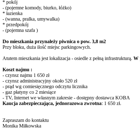
* pokój
- (pojemne komody, biurko, łóżko)
* łazienka
- (wanna, pralka, umywalka)
* przedpokój
- (pojemna szafa )
Do mieszkania przynależy piwnica o pow. 3,8 m2
Przy bloku, duża ilość miejsc parkingowych.
Atutem mieszkania jest lokalizacja - osiedle z pełną infrastrukturą.
W 
Koszt najmu :
- czynsz najmu 1 650 zł
- czynsz administracyjny około 520 zł
- prąd wg comiesięcznego odczytu licznika
- gaz płatyny co 2 miesiące
- TV, Internet we własnym zakresie - dostępny dostawca KOBA
Kaucja zabezpieczająca, jednorazowa zwrotna
: 1 650 zł.
Zapraszam do kontaktu
Monika Miłkowska