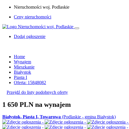
Nieruchomości woj. Podlaskie
Ceny nieruchomości
Dodaj ogłoszenie
Home
Wynajem
Mieszkanie
Białystok
Piasta I
Oferta: 15848082
Przejdź do listy podobnych oferty
1 650 PLN
na wynajem
Białystok, Piasta I, Towarowa
(Podlaskie - gmina Białystok)