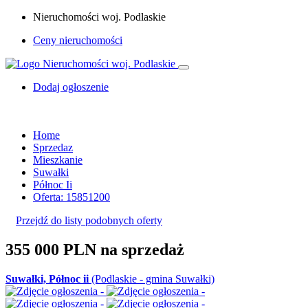
Nieruchomości woj. Podlaskie
Ceny nieruchomości
Dodaj ogłoszenie
Home
Sprzedaz
Mieszkanie
Suwałki
Północ Ii
Oferta: 15851200
Przejdź do listy podobnych oferty
355 000 PLN
na sprzedaż
Suwałki, Północ ii
(Podlaskie - gmina Suwałki)