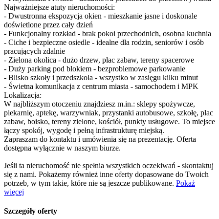
Najważniejsze atuty nieruchomości:
- Dwustronna ekspozycja okien - mieszkanie jasne i doskonale
doświetlone przez cały dzień
- Funkcjonalny rozkład - brak pokoi przechodnich, osobna kuchnia
- Ciche i bezpieczne osiedle - idealne dla rodzin, seniorów i osób
pracujących zdalnie
- Zielona okolica - dużo drzew, plac zabaw, tereny spacerowe
- Duży parking pod blokiem - bezproblemowe parkowanie
- Blisko szkoły i przedszkola - wszystko w zasięgu kilku minut
- Świetna komunikacja z centrum miasta - samochodem i MPK
Lokalizacja:
W najbliższym otoczeniu znajdziesz m.in.: sklepy spożywcze,
piekarnię, aptekę, warzywniak, przystanki autobusowe, szkołę, plac
zabaw, boisko, tereny zielone, kościół, punkty usługowe. To miejsce
łączy spokój, wygodę i pełną infrastrukturę miejską.
Zapraszam do kontaktu i umówienia się na prezentację. Oferta
dostępna wyłącznie w naszym biurze.
Jeśli ta nieruchomość nie spełnia wszystkich oczekiwań - skontaktuj
się z nami. Pokażemy również inne oferty dopasowane do Twoich
potrzeb, w tym takie, które nie są jeszcze publikowane.
Pokaż
więcej
Szczegóły oferty