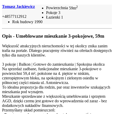
Tomasz Jackiewicz
2
Powierzchnia
59m
Pokoje
3
+48577112912
Łazienki
1
Rok budowy
1990
Opis - Umeblowane mieszkanie 3-pokojowe, 59m
Większość atrakcyjnych nieruchomości w tej okolicy znika zanim
trafia na portale. Dlatego pracujemy również na ofertach dostępnych
tylko dla naszych klientów.
3 pokoje | Balkon | Gotowe do zamieszkania | Spokojna okolica
Na sprzedaż zadbane, funkcjonalne mieszkanie 3-pokojowe o
powierzchni 59,4 m², położone na 4. piętrze w niskim,
czteropiętrowym bloku, na spokojnym i zielonym osiedlu w
północnej części miasta ul. Antoniewicza.
To idealna propozycja dla rodzin, par oraz inwestorów szukających
mieszkania pod wynajem.
Mieszkanie sprzedawane z większością umeblowania i sprzętem
AGD, dzięki czemu jest gotowe do wprowadzenia od zaraz - bez
dodatkowych nakładów finansowych.
Przemyślany układ pomieszczeń: