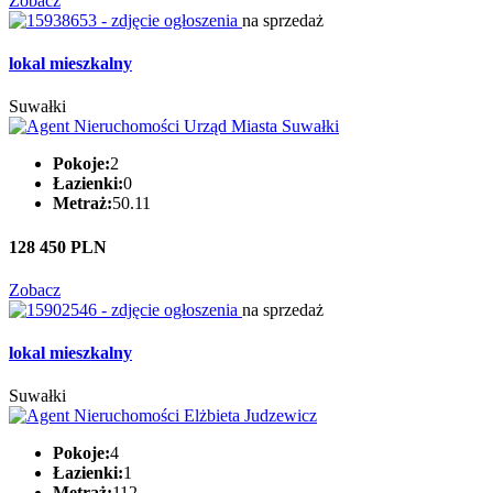
Zobacz
na sprzedaż
lokal mieszkalny
Suwałki
Pokoje:
2
Łazienki:
0
Metraż:
50.11
128 450 PLN
Zobacz
na sprzedaż
lokal mieszkalny
Suwałki
Pokoje:
4
Łazienki:
1
Metraż:
112