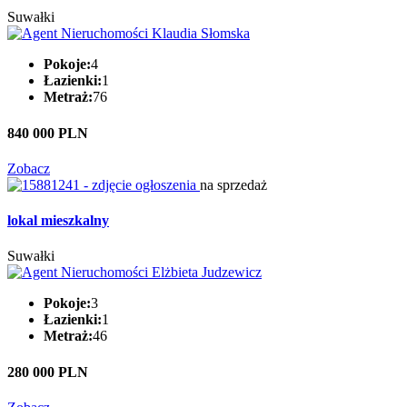
Suwałki
Pokoje:
4
Łazienki:
1
Metraż:
76
840 000 PLN
Zobacz
na sprzedaż
lokal mieszkalny
Suwałki
Pokoje:
3
Łazienki:
1
Metraż:
46
280 000 PLN