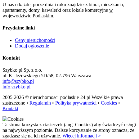
U nas o każdej porze dnia i roku znajdziesz biura, mieszkania,
apartamenty, domy, kawalerki oraz lokale komercyjne
w
województwie Podlaskim
.
Przydatne linki
Ceny nieruchomości
Dodaj ogłoszenie
Kontakt
Szybko.pl Sp. z o.o.
ul. K. Jeżewskiego 5D/58, 02-796 Warszawa
info@szybko.pl
info.szybko.pl
2005-2026 © nieruchomosci-podlaskie-24.pl Wszelkie prawa
zastrzeżone •
Regulamin
•
Polityka prywatności
•
Cookies
•
Kontakt
Ta strona korzysta z ciasteczek (ang. Cookies) aby świadczyć usługi
na najwyższym poziomie. Dalsze korzystanie ze strony oznacza, że
zgadzasz się na ich używanie.
Więcej informacji >