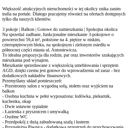
Większość atrakcyjnych nieruchomości w tej okolicy znika zanim
trafia na portale. Dlatego pracujemy również na ofertach dostępnych
tylko dla naszych klientów.
3 pokoje | Balkon | Gotowe do zamieszkania | Spokojna okolica
Na sprzedaż zadbane, funkcjonalne mieszkanie 3-pokojowe o
powierzchni 59,4 m², położone na 4. piętrze w niskim,
czteropiętrowym bloku, na spokojnym i zielonym osiedlu w
północnej części miasta ul. Antoniewicza.
To idealna propozycja dla rodzin, par oraz inwestorów szukających
mieszkania pod wynajem.
Mieszkanie sprzedawane z większością umeblowania i sprzętem
AGD, dzięki czemu jest gotowe do wprowadzenia od zaraz - bez
dodatkowych nakładów finansowych.
Przemyślany układ pomieszczeń:
- Przestronny salon z wygodną sofą, stołem oraz wyjściem na
balkon
- Osobna kuchnia w pełni wyposażona: lodówka, piekarnik,
kuchenka, okap
- Dwie ustawne sypialnie
- Łazienka z prysznicem i umywalką
- Osobne WC
- Przedpokój z dużą zabudowaną szafą i lustrem
- Przynależna Piwnica - dodatkowa przestrzeń do przechowywania