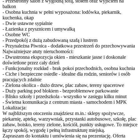
- Przestronny salon z wygodną sofą, stołem oraz wyjściem na
balkon
- Osobna kuchnia w pełni wyposażona: lodówka, piekarnik,
kuchenka, okap
- Dwie ustawne sypialnie
- Łazienka z prysznicem i umywalką
- Osobne WC
- Przedpokój z dużą zabudowaną szafą i lustrem
- Przynależna Piwnica - dodatkowa przestrzeń do przechowywania
Najważniejsze atuty nieruchomości:
- Dwustronna ekspozycja okien - mieszkanie jasne i doskonale
doświetlone przez cały dzień
- Funkcjonalny rozkład - brak pokoi przechodnich, osobna kuchnia
- Ciche i bezpieczne osiedle - idealne dla rodzin, seniorów i osób
pracujących zdalnie
- Zielona okolica - dużo drzew, plac zabaw, tereny spacerowe
- Duży parking pod blokiem - bezproblemowe parkowanie
- Blisko szkoły i przedszkola - wszystko w zasięgu kilku minut
- Świetna komunikacja z centrum miasta - samochodem i MPK
Lokalizacja:
W najbliższym otoczeniu znajdziesz m.in.: sklepy spożywcze,
piekarnię, aptekę, warzywniak, przystanki autobusowe, szkołę, plac
zabaw, boisko, tereny zielone, kościół, punkty usługowe. To miejsce
łączy spokój, wygodę i pełną infrastrukturę miejską.
Zapraszam do kontaktu i umówienia się na prezentację. Oferta