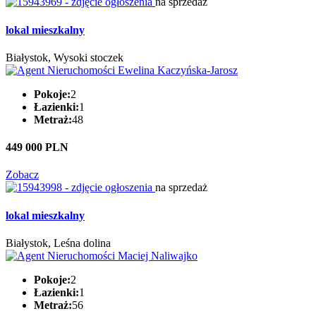
na sprzedaż
lokal mieszkalny
Białystok, Wysoki stoczek
Pokoje:
2
Łazienki:
1
Metraż:
48
449 000 PLN
Zobacz
na sprzedaż
lokal mieszkalny
Białystok, Leśna dolina
Pokoje:
2
Łazienki:
1
Metraż:
56