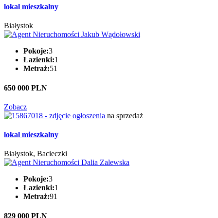
lokal mieszkalny
Białystok
Pokoje:
3
Łazienki:
1
Metraż:
51
650 000 PLN
Zobacz
na sprzedaż
lokal mieszkalny
Białystok, Bacieczki
Pokoje:
3
Łazienki:
1
Metraż:
91
829 000 PLN