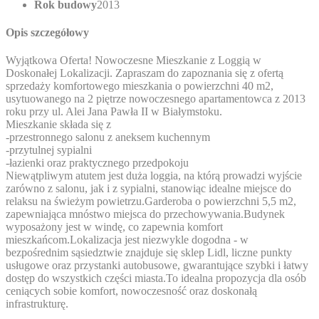
Rok budowy
2013
Opis szczegółowy
Wyjątkowa Oferta! Nowoczesne Mieszkanie z Loggią w
Doskonałej Lokalizacji. Zapraszam do zapoznania się z ofertą
sprzedaży komfortowego mieszkania o powierzchni 40 m2,
usytuowanego na 2 piętrze nowoczesnego apartamentowca z 2013
roku przy ul. Alei Jana Pawła II w Białymstoku.
Mieszkanie składa się z
-przestronnego salonu z aneksem kuchennym
-przytulnej sypialni
-łazienki oraz praktycznego przedpokoju
Niewątpliwym atutem jest duża loggia, na którą prowadzi wyjście
zarówno z salonu, jak i z sypialni, stanowiąc idealne miejsce do
relaksu na świeżym powietrzu.Garderoba o powierzchni 5,5 m2,
zapewniająca mnóstwo miejsca do przechowywania.Budynek
wyposażony jest w windę, co zapewnia komfort
mieszkańcom.Lokalizacja jest niezwykle dogodna - w
bezpośrednim sąsiedztwie znajduje się sklep Lidl, liczne punkty
usługowe oraz przystanki autobusowe, gwarantujące szybki i łatwy
dostęp do wszystkich części miasta.To idealna propozycja dla osób
ceniących sobie komfort, nowoczesność oraz doskonałą
infrastrukturę.