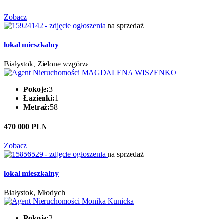
Zobacz
na sprzedaż
lokal mieszkalny
Białystok, Zielone wzgórza
Pokoje:
3
Łazienki:
1
Metraż:
58
470 000 PLN
Zobacz
na sprzedaż
lokal mieszkalny
Białystok, Młodych
Pokoje:
2