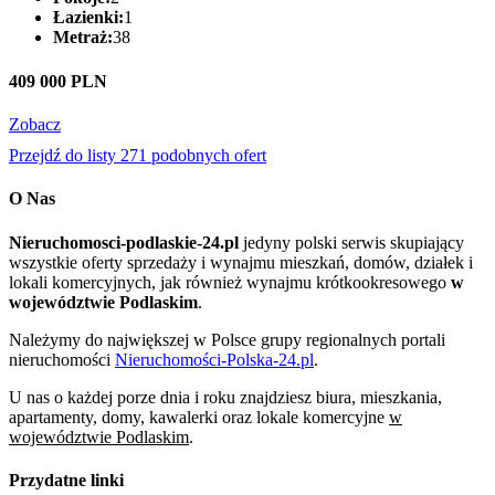
Łazienki:
1
Metraż:
38
409 000 PLN
Zobacz
Przejdź do listy 271 podobnych ofert
O Nas
Nieruchomosci-podlaskie-24.pl
jedyny polski serwis skupiający
wszystkie oferty sprzedaży i wynajmu mieszkań, domów, działek i
lokali komercyjnych, jak również wynajmu krótkookresowego
w
województwie Podlaskim
.
Należymy do największej w Polsce grupy regionalnych portali
nieruchomości
Nieruchomości-Polska-24.pl
.
U nas o każdej porze dnia i roku znajdziesz biura, mieszkania,
apartamenty, domy, kawalerki oraz lokale komercyjne
w
województwie Podlaskim
.
Przydatne linki