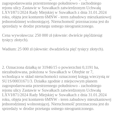
zagospodarowania przestrzennego południowo - zachodniego
rejonu ulicy Zastawie w Suwałkach zatwierdzonym Uchwałą
LXVI/871/2024 Rady Miejskiej w Suwałkach z dnia 31.01.2024
roku, objęta jest konturem 6MNW - teren zabudowy mieszkaniowej
jednorodzinnej wolnostojącej. Nieruchomość przeznaczona jest do
sprzedaży w drodze przetargu ustnego nieograniczonego.
Cena wywoławcza: 250 000 zł (słownie: dwieście pięćdziesiąt
tysięcy złotych).
Wadium: 25 000 zł (słownie: dwadzieścia pięć tysięcy złotych).
2. Oznaczona działką nr 31946/15 o powierzchni 0,1191 ha,
niezabudowana, położona w Suwałkach w Obrębie nr 7,
wchodząca w skład nieruchomości oznaczonej księgą wieczystą nr
SU1S/00031671/3. Działka zgodnie z miejscowym planem
zagospodarowania przestrzennego południowo - zachodniego
rejonu ulicy Zastawie w Suwałkach zatwierdzonym Uchwałą
LXVI/871/2024 Rady Miejskiej w Suwałkach z dnia 31.01.2024
roku, objęta jest konturem 6MNW - teren zabudowy mieszkaniowej
jednorodzinnej wolnostojącej. Nieruchomość przeznaczona jest do
sprzedaży w drodze przetargu ustnego nieograniczonego.