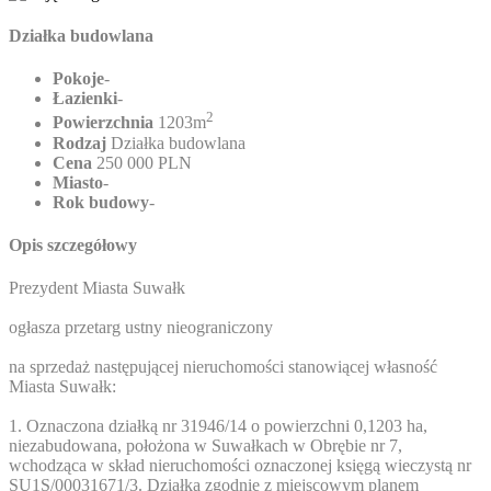
Działka budowlana
Pokoje
-
Łazienki
-
2
Powierzchnia
1203m
Rodzaj
Działka budowlana
Cena
250 000 PLN
Miasto
-
Rok budowy
-
Opis szczegółowy
Prezydent Miasta Suwałk
ogłasza przetarg ustny nieograniczony
na sprzedaż następującej nieruchomości stanowiącej własność
Miasta Suwałk:
1. Oznaczona działką nr 31946/14 o powierzchni 0,1203 ha,
niezabudowana, położona w Suwałkach w Obrębie nr 7,
wchodząca w skład nieruchomości oznaczonej księgą wieczystą nr
SU1S/00031671/3. Działka zgodnie z miejscowym planem