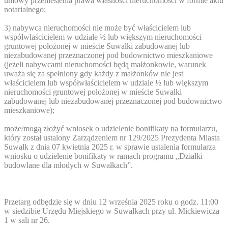
umowy przeniesienia prawa własności nieruchomości w formie aktu
notarialnego;
3) nabywca nieruchomości nie może być właścicielem lub
współwłaścicielem w udziale ½ lub większym nieruchomości
gruntowej położonej w mieście Suwałki zabudowanej lub
niezabudowanej przeznaczonej pod budownictwo mieszkaniowe
(jeżeli nabywcami nieruchomości będą małżonkowie, warunek
uważa się za spełniony gdy każdy z małżonków nie jest
właścicielem lub współwłaścicielem w udziale ½ lub większym
nieruchomości gruntowej położonej w mieście Suwałki
zabudowanej lub niezabudowanej przeznaczonej pod budownictwo
mieszkaniowe);
może/mogą złożyć wniosek o udzielenie bonifikaty na formularzu,
który został ustalony Zarządzeniem nr 129/2025 Prezydenta Miasta
Suwałk z dnia 07 kwietnia 2025 r. w sprawie ustalenia formularza
wniosku o udzielenie bonifikaty w ramach programu „Działki
budowlane dla młodych w Suwałkach”.
Przetarg odbędzie się w dniu 12 września 2025 roku o godz. 11:00
w siedzibie Urzędu Miejskiego w Suwałkach przy ul. Mickiewicza
1 w sali nr 26.