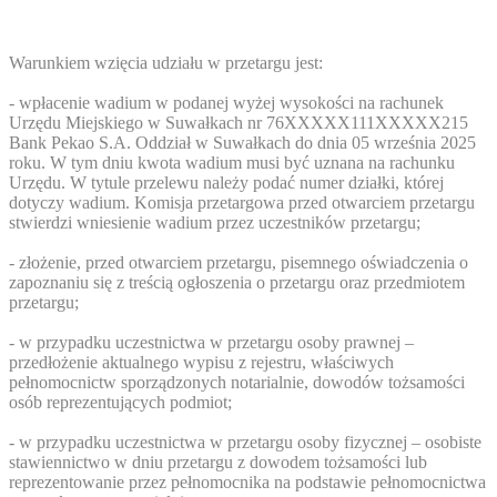
Warunkiem wzięcia udziału w przetargu jest:
- wpłacenie wadium w podanej wyżej wysokości na rachunek
Urzędu Miejskiego w Suwałkach nr 76
XXXXX111
XXXXX215
Bank Pekao S.A. Oddział w Suwałkach do dnia 05 września 2025
roku. W tym dniu kwota wadium musi być uznana na rachunku
Urzędu. W tytule przelewu należy podać numer działki, której
dotyczy wadium. Komisja przetargowa przed otwarciem przetargu
stwierdzi wniesienie wadium przez uczestników przetargu;
- złożenie, przed otwarciem przetargu, pisemnego oświadczenia o
zapoznaniu się z treścią ogłoszenia o przetargu oraz przedmiotem
przetargu;
- w przypadku uczestnictwa w przetargu osoby prawnej –
przedłożenie aktualnego wypisu z rejestru, właściwych
pełnomocnictw sporządzonych notarialnie, dowodów tożsamości
osób reprezentujących podmiot;
- w przypadku uczestnictwa w przetargu osoby fizycznej – osobiste
stawiennictwo w dniu przetargu z dowodem tożsamości lub
reprezentowanie przez pełnomocnika na podstawie pełnomocnictwa