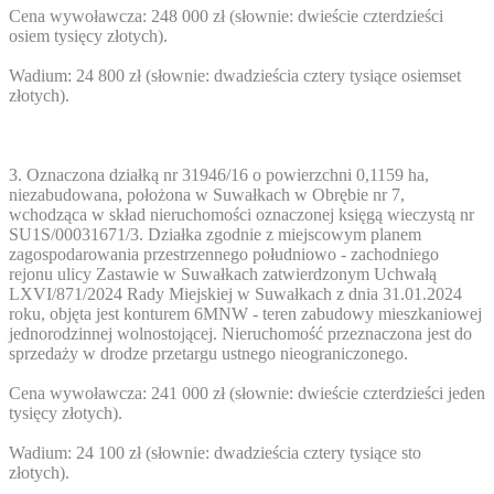
Cena wywoławcza: 248 000 zł (słownie: dwieście czterdzieści
osiem tysięcy złotych).
Wadium: 24 800 zł (słownie: dwadzieścia cztery tysiące osiemset
złotych).
3. Oznaczona działką nr 31946/16 o powierzchni 0,1159 ha,
niezabudowana, położona w Suwałkach w Obrębie nr 7,
wchodząca w skład nieruchomości oznaczonej księgą wieczystą nr
SU1S/00031671/3. Działka zgodnie z miejscowym planem
zagospodarowania przestrzennego południowo - zachodniego
rejonu ulicy Zastawie w Suwałkach zatwierdzonym Uchwałą
LXVI/871/2024 Rady Miejskiej w Suwałkach z dnia 31.01.2024
roku, objęta jest konturem 6MNW - teren zabudowy mieszkaniowej
jednorodzinnej wolnostojącej. Nieruchomość przeznaczona jest do
sprzedaży w drodze przetargu ustnego nieograniczonego.
Cena wywoławcza: 241 000 zł (słownie: dwieście czterdzieści jeden
tysięcy złotych).
Wadium: 24 100 zł (słownie: dwadzieścia cztery tysiące sto
złotych).