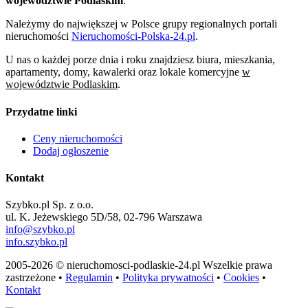
województwie Podlaskim
.
Należymy do największej w Polsce grupy regionalnych portali
nieruchomości
Nieruchomości-Polska-24.pl
.
U nas o każdej porze dnia i roku znajdziesz biura, mieszkania,
apartamenty, domy, kawalerki oraz lokale komercyjne
w
województwie Podlaskim
.
Przydatne linki
Ceny nieruchomości
Dodaj ogłoszenie
Kontakt
Szybko.pl Sp. z o.o.
ul. K. Jeżewskiego 5D/58, 02-796 Warszawa
info@szybko.pl
info.szybko.pl
2005-2026 © nieruchomosci-podlaskie-24.pl Wszelkie prawa
zastrzeżone •
Regulamin
•
Polityka prywatności
•
Cookies
•
Kontakt