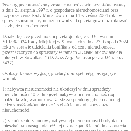
Przetarg przeprowadzony zostanie na podstawie przepisów ustawy
z dnia 21 sierpnia 1997 r. o gospodarce nieruchomościami oraz
rozporządzenia Rady Ministrów z dnia 14 września 2004 roku w
sprawie sposobu i trybu przeprowadzania przetargów oraz rokowań
na zbycie nieruchomości.
Działki będące przedmiotem przetargu objęte są Uchwałą nr
VIII/96/2024 Rady Miejskiej w Suwałkach z dnia 27 listopada 2024
roku w sprawie udzielenia bonifikaty od ceny nieruchomości
przeznaczonych do sprzedaży w ramach „Działki budowlane dla
młodych w Suwałkach” (Dz.Urz.Woj. Podlaskiego z 2024 r. poz.
5437).
Osoba/y, która/e wygra/ją przetarg oraz spełnia/ją następujące
warunki:
1) nabywca nieruchomości nie ukończył w dniu sprzedaży
nieruchomości 40 lat lub jeżeli nabywcami nieruchomości są
małżonkowie, warunek uważa się za spełniony gdy co najmniej
jeden z małżonków nie ukończył 40 lat w dniu sprzedaży
nieruchomości;
2) zakończenie zabudowy nabywanej nieruchomości budynkiem
mieszkalnym nastąpi nie później niż w ciągu 6 lat od dnia zawarcia