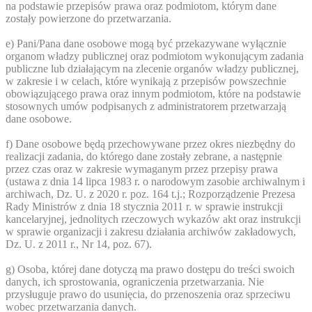
na podstawie przepisów prawa oraz podmiotom, którym dane
zostały powierzone do przetwarzania.
e) Pani/Pana dane osobowe mogą być przekazywane wyłącznie
organom władzy publicznej oraz podmiotom wykonującym zadania
publiczne lub działającym na zlecenie organów władzy publicznej,
w zakresie i w celach, które wynikają z przepisów powszechnie
obowiązującego prawa oraz innym podmiotom, które na podstawie
stosownych umów podpisanych z administratorem przetwarzają
dane osobowe.
f) Dane osobowe będą przechowywane przez okres niezbędny do
realizacji zadania, do którego dane zostały zebrane, a następnie
przez czas oraz w zakresie wymaganym przez przepisy prawa
(ustawa z dnia 14 lipca 1983 r. o narodowym zasobie archiwalnym i
archiwach, Dz. U. z 2020 r. poz. 164 t.j.; Rozporządzenie Prezesa
Rady Ministrów z dnia 18 stycznia 2011 r. w sprawie instrukcji
kancelaryjnej, jednolitych rzeczowych wykazów akt oraz instrukcji
w sprawie organizacji i zakresu działania archiwów zakładowych,
Dz. U. z 2011 r., Nr 14, poz. 67).
g) Osoba, której dane dotyczą ma prawo dostępu do treści swoich
danych, ich sprostowania, ograniczenia przetwarzania. Nie
przysługuje prawo do usunięcia, do przenoszenia oraz sprzeciwu
wobec przetwarzania danych.