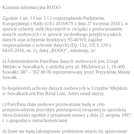
Klauzula informacyjna RODO
Zgodnie z art. 13 ust. 1 i 2 rozporządzenia Parlamentu
Europejskiego i Rady (UE) 2016/679 z dnia 27 kwietnia 2016 r. w
sprawie ochrony osób fizycznych w związku z przetwarzaniem
danych osobowych i w sprawie swobodnego przepływu takich
danych oraz uchylenia dyrektywy 95/46/WE (ogólne
rozporządzenie o ochronie danych) (Dz. Urz. UE L 119 z
04.05.2016, str. 1), dalej „RODO”, informuję, że:
a) Administratorem Pani/Pana danych osobowych jest: Urząd
Miejski w Suwałkach, z siedzibą przy ul. Mickiewicza 1, 16-400
Suwałki, 087 – 562 80 00 reprezentowany przez Prezydenta Miasta
Suwałk.
b) Inspektorem ochrony danych osobowych w Urzędzie Miejskim
w Suwałkach jest Pan Rafał Luto,
Adres email ukryty
.
c) Pani/Pana dane osobowe przetwarzane będą w celu
przeprowadzenia procedury przetargowej związanej ze sprzedażą
nieruchomości zgodnie z przepisami ustawy z dnia 21 sierpnia 1997
r. o gospodarce nieruchomościami.
d) Dane nie będą udostępniane podmiotom innym niż uprawnione