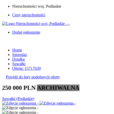
Nieruchomości woj. Podlaskie
Ceny nieruchomości
Dodaj ogłoszenie
Home
Sprzedaz
Dzialka
Suwałki
Oferta: 15717639
Przejdź do listy podobnych oferty
250 000 PLN
ARCHIWALNA
Suwałki (Podlaskie)