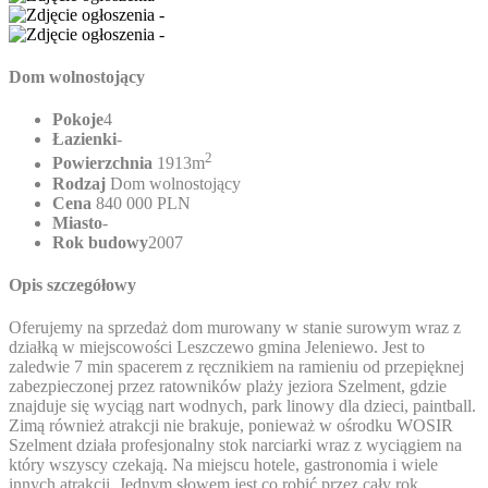
Dom wolnostojący
Pokoje
4
Łazienki
-
2
Powierzchnia
1913m
Rodzaj
Dom wolnostojący
Cena
840 000 PLN
Miasto
-
Rok budowy
2007
Opis szczegółowy
Oferujemy na sprzedaż dom murowany w stanie surowym wraz z
działką w miejscowości Leszczewo gmina Jeleniewo. Jest to
zaledwie 7 min spacerem z ręcznikiem na ramieniu od przepięknej
zabezpieczonej przez ratowników plaży jeziora Szelment, gdzie
znajduje się wyciąg nart wodnych, park linowy dla dzieci, paintball.
Zimą również atrakcji nie brakuje, ponieważ w ośrodku WOSIR
Szelment działa profesjonalny stok narciarki wraz z wyciągiem na
który wszyscy czekają. Na miejscu hotele, gastronomia i wiele
innych atrakcji. Jednym słowem jest co robić przez cały rok.