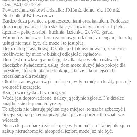
Cena 840 000.00 zł
Powierzchnia całkowita działki: 1913m2, domu: ok. 100 m2.
Nr działki 49/4 Leszczewo.
Bardzo duża piwnica z pomieszczeniami oraz kanałem. Poddasze
do zaadoptowania. Dom składa się z: piwnicy, parteru i 1 piętra,
łącznie 4 pokoje, salon, kuchnia, łazienka, 2x WC, garaż.
Warunki zabudowy: Teren zabudowy rodzinnej z usługami, lecz tej
usługi nie musi być, ale może i to jest plus.
Dojazd drogą asfaltową. Działka jest tak usytuowana, że nie ma
możliwości by mieć w bliskiej odległości sąsiadów.
Dom jest do własnej aranżacji, działka daje wiele możliwości
chociażby świadczenia usług, dom może służyć jako pokoje dla
turystów, których tutaj nie brakuje, a także jako miejsce do
mieszkania dla rodziny.
Okolica zachwyca ciszą i spokojem, w tym miejscu każdy poczuje
wolność i szczęście.
Księga wieczysta - bez obciążeń.
Woda jest doprowadzone, należy ją jedynie zgłosić. Na działce
znajduje się słup energetyczny.
Te zdjęcia nie ukazują piękna tego miejsca, to trzeba zobaczyć i
przejść się na spacer na przepiękną plażę - poczuć ten wiatr we
włosach.
Nie czekaj - zobacz i zakochaj się w tym miejscu. Takiej okazji na
zakup nieruchomości nieopodal jeziora może już nie być.