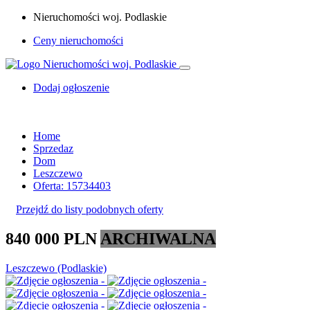
Nieruchomości woj. Podlaskie
Ceny nieruchomości
Dodaj ogłoszenie
Home
Sprzedaz
Dom
Leszczewo
Oferta: 15734403
Przejdź do listy podobnych oferty
840 000 PLN
ARCHIWALNA
Leszczewo (Podlaskie)