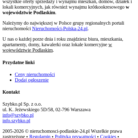
wszystkie oferty sprzedaży i wynajmu mieszkań, domów, działek i
lokali komercyjnych, jak również wynajmu krótkookresowego
w
województwie Podlaskim
.
Należymy do największej w Polsce grupy regionalnych portali
nieruchomości
Nieruchomości-Polska-24.pl
.
U nas o każdej porze dnia i roku znajdziesz biura, mieszkania,
apartamenty, domy, kawalerki oraz lokale komercyjne
w
województwie Podlaskim
.
Przydatne linki
Ceny nieruchomości
Dodaj ogłoszenie
Kontakt
Szybko.pl Sp. z o.o.
ul. K. Jeżewskiego 5D/58, 02-796 Warszawa
info@szybko.pl
info.szybko.pl
2005-2026 © nieruchomosci-podlaskie-24.pl Wszelkie prawa
zastrzeżone •
Regulamin
•
Polityka prywatności
•
Cookies
•