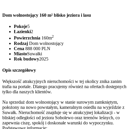
Dom wolnostojący 160 m² blisko jeziora i lasu
Pokoje
5
Łazienki
2
2
Powierzchnia
160m
Rodzaj
Dom wolnostojący
Cena
888 000 PLN
Miasto
Suwałki
Rok budowy
2025
Opis szczegółowy
Większość atrakcyjnych nieruchomości w tej okolicy znika zanim
trafia na portale. Dlatego pracujemy również na ofertach dostępnych
tylko dla naszych klientów.
Na sprzedaż dom wolnostojący w stanie surowym zamkniętym,
położony na nowo powstałym, kameralnym osiedlu na wyjeździe z
Suwałk. Nieruchomość znajduje się w atrakcyjnej lokalizacji - w
bliskiej odległości od jeziora Sobolewo oraz terenów leśnych, co
zapewnia ciszę, spokój i doskonałe warunki do wypoczynku.
Podstawowe informacje: