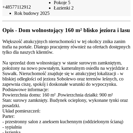
Pokoje
5
+48577112912
Łazienki
2
Rok budowy
2025
Opis - Dom wolnostojący 160 m² blisko jeziora i lasu
Większość atrakcyjnych nieruchomości w tej okolicy znika zanim
trafia na portale. Dlatego pracujemy również na ofertach dostępnych
tylko dla naszych klientów.
Na sprzedaż dom wolnostojący w stanie surowym zamkniętym,
położony na nowo powstałym, kameralnym osiedlu na wyjeździe z
Suwałk. Nieruchomość znajduje się w atrakcyjnej lokalizacji - w
bliskiej odległości od jeziora Sobolewo oraz terenów leśnych, co
zapewnia ciszę, spokój i doskonałe warunki do wypoczynku.
Podstawowe informacje:
Powierzchnia domu: 160 m² .Powierzchnia działki: 900 m²
Stan: surowy zamknięty. Budynek ocieplony, wykonane tynki oraz
posadzki.
Układ pomieszczeń:
Parter:
- przestronny salon z aneksem kuchennym (oddzielonym ścianą)
- sypialnia
- łazienka