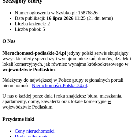
Szczegóły oferty
Numer ogłoszenia w Szybko.pl:
15876826
Data publikacji:
16 lipca 2026 11:25
(21 dni temu)
Liczba łazienek:
2
Liczba pokoi:
5
O Nas
Nieruchomosci-podlaskie-24.pl
jedyny polski serwis skupiający
wszystkie oferty sprzedaży i wynajmu mieszkań, domów, działek i
lokali komercyjnych, jak również wynajmu krótkookresowego
w
województwie Podlaskim
.
Należymy do największej w Polsce grupy regionalnych portali
nieruchomości
Nieruchomości-Polska-24.pl
.
U nas o każdej porze dnia i roku znajdziesz biura, mieszkania,
apartamenty, domy, kawalerki oraz lokale komercyjne
w
województwie Podlaskim
.
Przydatne linki
Ceny nieruchomości
Dodaj ogłoszenie