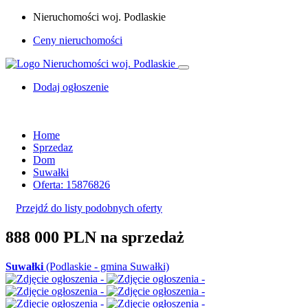
Nieruchomości woj. Podlaskie
Ceny nieruchomości
Dodaj ogłoszenie
Home
Sprzedaz
Dom
Suwałki
Oferta: 15876826
Przejdź do listy podobnych oferty
888 000 PLN
na sprzedaż
Suwałki
(Podlaskie - gmina Suwałki)