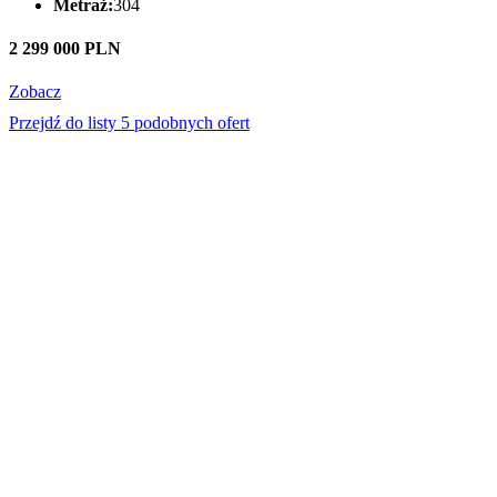
Metraż:
304
2 299 000 PLN
Zobacz
Przejdź do listy 5 podobnych ofert