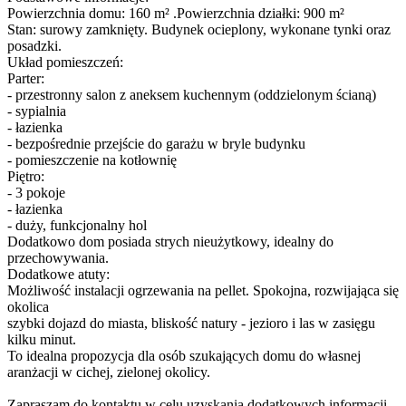
Powierzchnia domu: 160 m² .Powierzchnia działki: 900 m²
Stan: surowy zamknięty. Budynek ocieplony, wykonane tynki oraz
posadzki.
Układ pomieszczeń:
Parter:
- przestronny salon z aneksem kuchennym (oddzielonym ścianą)
- sypialnia
- łazienka
- bezpośrednie przejście do garażu w bryle budynku
- pomieszczenie na kotłownię
Piętro:
- 3 pokoje
- łazienka
- duży, funkcjonalny hol
Dodatkowo dom posiada strych nieużytkowy, idealny do
przechowywania.
Dodatkowe atuty:
Możliwość instalacji ogrzewania na pellet. Spokojna, rozwijająca się
okolica
szybki dojazd do miasta, bliskość natury - jezioro i las w zasięgu
kilku minut.
To idealna propozycja dla osób szukających domu do własnej
aranżacji w cichej, zielonej okolicy.
Zapraszam do kontaktu w celu uzyskania dodatkowych informacji