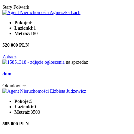
Stary Folwark
Pokoje:
6
Łazienki:
1
Metraż:
180
520 000 PLN
Zobacz
na sprzedaż
dom
Okuniowiec
Pokoje:
5
Łazienki:
0
Metraż:
3500
585 000 PLN