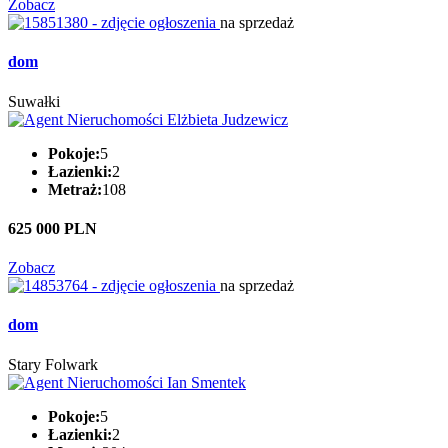
Zobacz
na sprzedaż
dom
Suwałki
Pokoje:
5
Łazienki:
2
Metraż:
108
625 000 PLN
Zobacz
na sprzedaż
dom
Stary Folwark
Pokoje:
5
Łazienki:
2