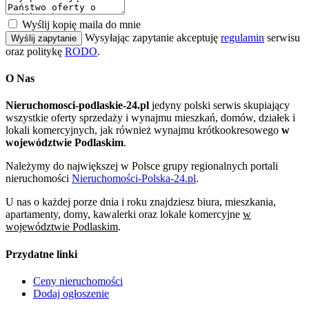
Wyślij kopię maila do mnie
Wysyłając zapytanie akceptuję
regulamin
serwisu
Wyślij zapytanie
oraz politykę
RODO
.
O Nas
Nieruchomosci-podlaskie-24.pl
jedyny polski serwis skupiający
wszystkie oferty sprzedaży i wynajmu mieszkań, domów, działek i
lokali komercyjnych, jak również wynajmu krótkookresowego
w
województwie Podlaskim
.
Należymy do największej w Polsce grupy regionalnych portali
nieruchomości
Nieruchomości-Polska-24.pl
.
U nas o każdej porze dnia i roku znajdziesz biura, mieszkania,
apartamenty, domy, kawalerki oraz lokale komercyjne
w
województwie Podlaskim
.
Przydatne linki
Ceny nieruchomości
Dodaj ogłoszenie