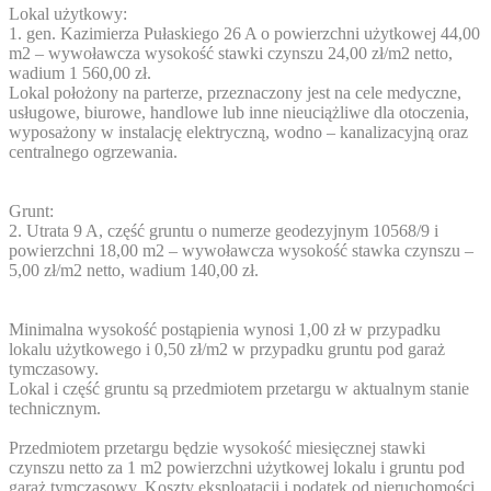
Lokal użytkowy:
1. gen. Kazimierza Pułaskiego 26 A o powierzchni użytkowej 44,00
m2 – wywoławcza wysokość stawki czynszu 24,00 zł/m2 netto,
wadium 1 560,00 zł.
Lokal położony na parterze, przeznaczony jest na cele medyczne,
usługowe, biurowe, handlowe lub inne nieuciążliwe dla otoczenia,
wyposażony w instalację elektryczną, wodno – kanalizacyjną oraz
centralnego ogrzewania.
Grunt:
2. Utrata 9 A, część gruntu o numerze geodezyjnym 10568/9 i
powierzchni 18,00 m2 – wywoławcza wysokość stawka czynszu –
5,00 zł/m2 netto, wadium 140,00 zł.
Minimalna wysokość postąpienia wynosi 1,00 zł w przypadku
lokalu użytkowego i 0,50 zł/m2 w przypadku gruntu pod garaż
tymczasowy.
Lokal i część gruntu są przedmiotem przetargu w aktualnym stanie
technicznym.
Przedmiotem przetargu będzie wysokość miesięcznej stawki
czynszu netto za 1 m2 powierzchni użytkowej lokalu i gruntu pod
garaż tymczasowy. Koszty eksploatacji i podatek od nieruchomości