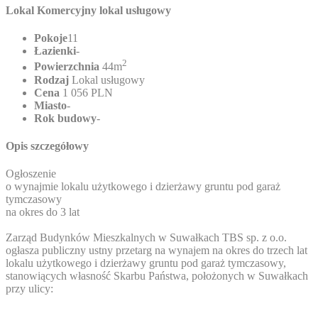
Lokal Komercyjny lokal usługowy
Pokoje
11
Łazienki
-
2
Powierzchnia
44m
Rodzaj
Lokal usługowy
Cena
1 056 PLN
Miasto
-
Rok budowy
-
Opis szczegółowy
Ogłoszenie
o wynajmie lokalu użytkowego i dzierżawy gruntu pod garaż
tymczasowy
na okres do 3 lat
Zarząd Budynków Mieszkalnych w Suwałkach TBS sp. z o.o.
ogłasza publiczny ustny przetarg na wynajem na okres do trzech lat
lokalu użytkowego i dzierżawy gruntu pod garaż tymczasowy,
stanowiących własność Skarbu Państwa, położonych w Suwałkach
przy ulicy: