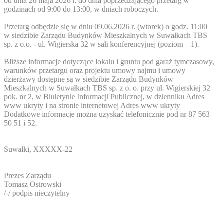
od dnia 26 maja 2026 r. do dnia poprzedzającego przetarg w
godzinach od 9:00 do 13:00, w dniach roboczych.
Przetarg odbędzie się w dniu 09.06.2026 r. (wtorek) o godz. 11:00
w siedzibie Zarządu Budynków Mieszkalnych w Suwałkach TBS
sp. z o.o. - ul. Wigierska 32 w sali konferencyjnej (poziom – 1).
Bliższe informacje dotyczące lokalu i gruntu pod garaż tymczasowy,
warunków przetargu oraz projektu umowy najmu i umowy
dzierżawy dostępne są w siedzibie Zarządu Budynków
Mieszkalnych w Suwałkach TBS sp. z o. o. przy ul. Wigierskiej 32
pok. nr 2, w Biuletynie Informacji Publicznej, w dzienniku
Adres
www ukryty
i na stronie internetowej
Adres www ukryty
Dodatkowe informacje można uzyskać telefonicznie pod nr 87 563
50 51 i 52.
Suwałki,
XXXXX-22
Prezes Zarządu
Tomasz Ostrowski
/-/ podpis nieczytelny