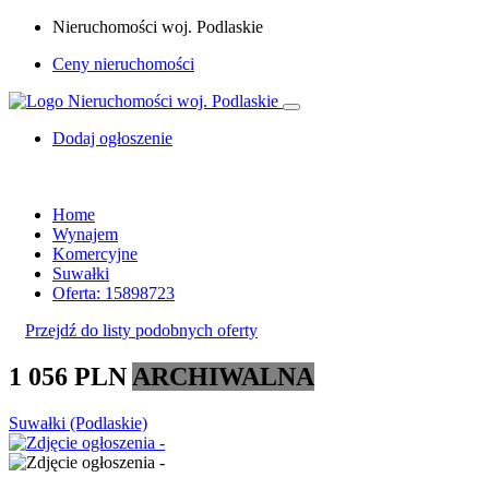
Nieruchomości woj. Podlaskie
Ceny nieruchomości
Dodaj ogłoszenie
Home
Wynajem
Komercyjne
Suwałki
Oferta: 15898723
Przejdź do listy podobnych oferty
1 056 PLN
ARCHIWALNA
Suwałki (Podlaskie)