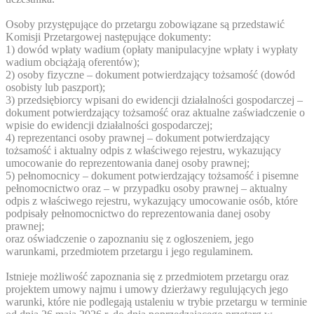
Osoby przystępujące do przetargu zobowiązane są przedstawić
Komisji Przetargowej następujące dokumenty:
1) dowód wpłaty wadium (opłaty manipulacyjne wpłaty i wypłaty
wadium obciążają oferentów);
2) osoby fizyczne – dokument potwierdzający tożsamość (dowód
osobisty lub paszport);
3) przedsiębiorcy wpisani do ewidencji działalności gospodarczej –
dokument potwierdzający tożsamość oraz aktualne zaświadczenie o
wpisie do ewidencji działalności gospodarczej;
4) reprezentanci osoby prawnej – dokument potwierdzający
tożsamość i aktualny odpis z właściwego rejestru, wykazujący
umocowanie do reprezentowania danej osoby prawnej;
5) pełnomocnicy – dokument potwierdzający tożsamość i pisemne
pełnomocnictwo oraz – w przypadku osoby prawnej – aktualny
odpis z właściwego rejestru, wykazujący umocowanie osób, które
podpisały pełnomocnictwo do reprezentowania danej osoby
prawnej;
oraz oświadczenie o zapoznaniu się z ogłoszeniem, jego
warunkami, przedmiotem przetargu i jego regulaminem.
Istnieje możliwość zapoznania się z przedmiotem przetargu oraz
projektem umowy najmu i umowy dzierżawy regulujących jego
warunki, które nie podlegają ustaleniu w trybie przetargu w terminie