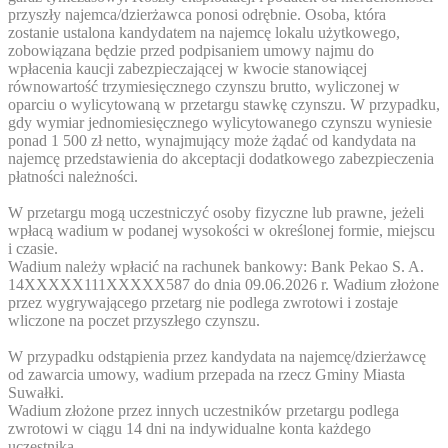
przyszły najemca/dzierżawca ponosi odrębnie. Osoba, która
zostanie ustalona kandydatem na najemcę lokalu użytkowego,
zobowiązana będzie przed podpisaniem umowy najmu do
wpłacenia kaucji zabezpieczającej w kwocie stanowiącej
równowartość trzymiesięcznego czynszu brutto, wyliczonej w
oparciu o wylicytowaną w przetargu stawkę czynszu. W przypadku,
gdy wymiar jednomiesięcznego wylicytowanego czynszu wyniesie
ponad 1 500 zł netto, wynajmujący może żądać od kandydata na
najemcę przedstawienia do akceptacji dodatkowego zabezpieczenia
płatności należności.
W przetargu mogą uczestniczyć osoby fizyczne lub prawne, jeżeli
wpłacą wadium w podanej wysokości w określonej formie, miejscu
i czasie.
Wadium należy wpłacić na rachunek bankowy: Bank Pekao S. A.
14
XXXXX111
XXXXX587
do dnia 09.06.2026 r. Wadium złożone
przez wygrywającego przetarg nie podlega zwrotowi i zostaje
wliczone na poczet przyszłego czynszu.
W przypadku odstąpienia przez kandydata na najemcę/dzierżawcę
od zawarcia umowy, wadium przepada na rzecz Gminy Miasta
Suwałki.
Wadium złożone przez innych uczestników przetargu podlega
zwrotowi w ciągu 14 dni na indywidualne konta każdego
uczestnika.