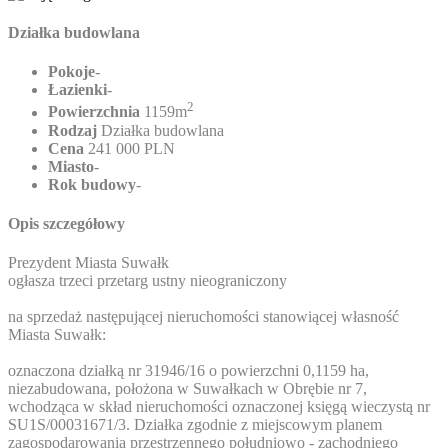
Działka budowlana
Pokoje
-
Łazienki
-
2
Powierzchnia
1159m
Rodzaj
Działka budowlana
Cena
241 000 PLN
Miasto
-
Rok budowy
-
Opis szczegółowy
Prezydent Miasta Suwałk
ogłasza trzeci przetarg ustny nieograniczony
na sprzedaż następującej nieruchomości stanowiącej własność
Miasta Suwałk:
oznaczona działką nr 31946/16 o powierzchni 0,1159 ha,
niezabudowana, położona w Suwałkach w Obrębie nr 7,
wchodząca w skład nieruchomości oznaczonej księgą wieczystą nr
SU1S/00031671/3. Działka zgodnie z miejscowym planem
zagospodarowania przestrzennego południowo - zachodniego