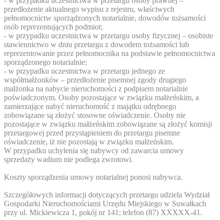
- w przypadku uczestnictwa w przetargu osoby prawnej –
przedłożenie aktualnego wypisu z rejestru, właściwych
pełnomocnictw sporządzonych notarialnie, dowodów tożsamości
osób reprezentujących podmiot;
- w przypadku uczestnictwa w przetargu osoby fizycznej – osobiste
stawiennictwo w dniu przetargu z dowodem tożsamości lub
reprezentowanie przez pełnomocnika na podstawie pełnomocnictwa
sporządzonego notarialnie;
- w przypadku uczestnictwa w przetargu jednego ze
współmałżonków – przedłożenie pisemnej zgody drugiego
małżonka na nabycie nieruchomości z podpisem notarialnie
poświadczonym. Osoby pozostające w związku małżeńskim, a
zamierzające nabyć nieruchomość z majątku odrębnego
zobowiązane są złożyć stosowne oświadczenie. Osoby nie
pozostające w związku małżeńskim zobowiązane są złożyć komisji
przetargowej przed przystąpieniem do przetargu pisemne
oświadczenie, iż nie pozostają w związku małżeńskim.
W przypadku uchylenia się nabywcy od zawarcia umowy
sprzedaży wadium nie podlega zwrotowi.
Koszty sporządzenia umowy notarialnej ponosi nabywca.
Szczegółowych informacji dotyczących przetargu udziela Wydział
Gospodarki Nieruchomościami Urzędu Miejskiego w Suwałkach
przy ul. Mickiewicza 1, pokój nr 141; telefon (87)
XXXXX-41
.