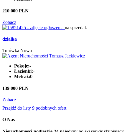
210 000 PLN
Zobacz
na sprzedaż
działka
Turówka Nowa
Pokoje:
-
Łazienki:
-
Metraż:
0
139 000 PLN
Zobacz
Przejdź do listy 9 podobnych ofert
O Nas
Nieruchomosci-podlaskie-24.pl
jedyny polski serwis skupiający