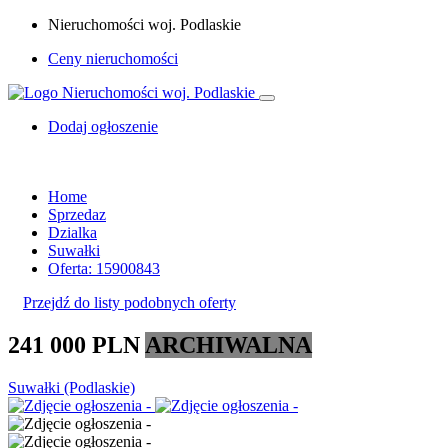
Nieruchomości woj. Podlaskie
Ceny nieruchomości
Dodaj ogłoszenie
Home
Sprzedaz
Dzialka
Suwałki
Oferta: 15900843
Przejdź do listy podobnych oferty
241 000 PLN
ARCHIWALNA
Suwałki (Podlaskie)