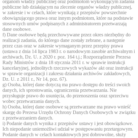
organom władzy publicznej oraz podmiotom wykonującym zadania
publiczne lub działającym na zlecenie organów władzy publicznej,
w zakresie i w celach, które wynikają z przepisów powszechnie
obowiązującego prawa oraz innym podmiotom, które na podstawie
stosownych umów podpisanych z administratorem przetwarzają
dane osobowe.
f) Dane osobowe będą przechowywane przez okres niezbędny do
realizacji zadania, do którego dane zostały zebrane, a następnie
przez czas oraz w zakresie wymaganym przez przepisy prawa
(ustawa z dnia 14 lipca 1983 r. o narodowym zasobie archiwalnym i
archiwach, Dz. U. z 2020 r. poz. 164 t.j.; Rozporządzenie Prezesa
Rady Ministrów z dnia 18 stycznia 2011 r. w sprawie instrukcji
kancelaryjnej, jednolitych rzeczowych wykazów akt oraz instrukcji
w sprawie organizacji i zakresu działania archiwów zakładowych,
Dz. U. z 2011 r., Nr 14, poz. 67).
g) Osoba, której dane dotyczą ma prawo dostępu do treści swoich
danych, ich sprostowania, ograniczenia przetwarzania. Nie
przysługuje prawo do usunięcia, do przenoszenia oraz sprzeciwu
wobec przetwarzania danych.
h) Osoba, której dane osobowe są przetwarzane ma prawo wnieść
skargę do Prezesa Urzędu Ochrony Danych Osobowych w związku
z przetwarzaniem danych.
i) Podanie danych wynika z przepisów ustawy i jest obowiązkowe.
Ich niepodanie uniemożliwi udział w postępowaniu przetargowym.
Podanie danych w celach kontaktowych jest dobrowolne, służy