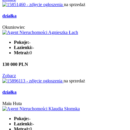
na sprzedaż
działka
Okuniowiec
Pokoje:
-
Łazienki:
-
Metraż:
0
130 000 PLN
Zobacz
na sprzedaż
działka
Mała Huta
Pokoje:
-
Łazienki:
-
Metraż:
0