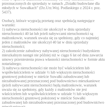
przeznaczonych do sprzedaży w ramach „Działki budowlane dla
młodych w Suwałkach” (Dz.Urz.Woj. Podlaskiego z 2024 r. poz.
5437).
Osoba/y, która/e wygra/ją przetarg oraz spełnia/ją następujące
warunki:
1) nabywca nieruchomości nie ukończył w dniu sprzedaży
nieruchomości 40 lat lub jeżeli nabywcami nieruchomości są
małżonkowie, warunek uważa się za spełniony, gdy co najmniej
jeden z małżonków nie ukończył 40 lat w dniu sprzedaży
nieruchomości;
2) zakończenie zabudowy nabywanej nieruchomości budynkiem
mieszkalnym nastąpi nie później niż w ciągu 6 lat od dnia zawarcia
umowy przeniesienia prawa własności nieruchomości w formie aktu
notarialnego;
3) nabywca nieruchomości nie może być właścicielem lub
współwłaścicielem w udziale ½ lub większym nieruchomości
gruntowej położonej w mieście Suwałki zabudowanej lub
niezabudowanej przeznaczonej pod budownictwo mieszkaniowe
(jeżeli nabywcami nieruchomości będą małżonkowie, warunek
uważa się za spełniony, gdy każdy z małżonków nie jest
właścicielem lub współwłaścicielem w udziale ½ lub większym
nieruchomości gruntowej położonej w mieście Suwałki
zabudowanej lub niezabudowanej przeznaczonej pod budownictwo
mieszkaniowe);