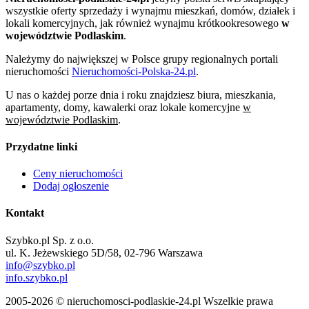
wszystkie oferty sprzedaży i wynajmu mieszkań, domów, działek i
lokali komercyjnych, jak również wynajmu krótkookresowego
w
województwie Podlaskim
.
Należymy do największej w Polsce grupy regionalnych portali
nieruchomości
Nieruchomości-Polska-24.pl
.
U nas o każdej porze dnia i roku znajdziesz biura, mieszkania,
apartamenty, domy, kawalerki oraz lokale komercyjne
w
województwie Podlaskim
.
Przydatne linki
Ceny nieruchomości
Dodaj ogłoszenie
Kontakt
Szybko.pl Sp. z o.o.
ul. K. Jeżewskiego 5D/58, 02-796 Warszawa
info@szybko.pl
info.szybko.pl
2005-2026 © nieruchomosci-podlaskie-24.pl Wszelkie prawa