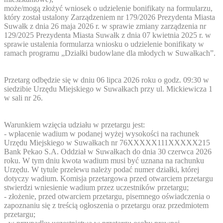
może/mogą złożyć wniosek o udzielenie bonifikaty na formularzu,
który został ustalony Zarządzeniem nr 179/2026 Prezydenta Miasta
Suwałk z dnia 26 maja 2026 r. w sprawie zmiany zarządzenia nr
129/2025 Prezydenta Miasta Suwałk z dnia 07 kwietnia 2025 r. w
sprawie ustalenia formularza wniosku o udzielenie bonifikaty w
ramach programu „Działki budowlane dla młodych w Suwałkach”.
Przetarg odbędzie się w dniu 06 lipca 2026 roku o godz. 09:30 w
siedzibie Urzędu Miejskiego w Suwałkach przy ul. Mickiewicza 1
w sali nr 26.
Warunkiem wzięcia udziału w przetargu jest:
- wpłacenie wadium w podanej wyżej wysokości na rachunek
Urzędu Miejskiego w Suwałkach nr 76
XXXXX111
XXXXX215
Bank Pekao S.A. Oddział w Suwałkach do dnia 30 czerwca 2026
roku. W tym dniu kwota wadium musi być uznana na rachunku
Urzędu. W tytule przelewu należy podać numer działki, której
dotyczy wadium. Komisja przetargowa przed otwarciem przetargu
stwierdzi wniesienie wadium przez uczestników przetargu;
- złożenie, przed otwarciem przetargu, pisemnego oświadczenia o
zapoznaniu się z treścią ogłoszenia o przetargu oraz przedmiotem
przetargu;