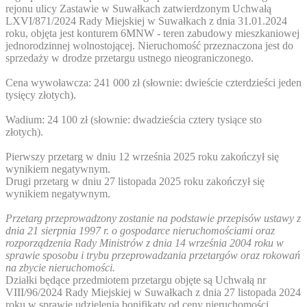
rejonu ulicy Zastawie w Suwałkach zatwierdzonym Uchwałą
LXVI/871/2024 Rady Miejskiej w Suwałkach z dnia 31.01.2024
roku, objęta jest konturem 6MNW - teren zabudowy mieszkaniowej
jednorodzinnej wolnostojącej. Nieruchomość przeznaczona jest do
sprzedaży w drodze przetargu ustnego nieograniczonego.
Cena wywoławcza: 241 000 zł (słownie: dwieście czterdzieści jeden
tysięcy złotych).
Wadium: 24 100 zł (słownie: dwadzieścia cztery tysiące sto
złotych).
Pierwszy przetarg w dniu 12 września 2025 roku zakończył się
wynikiem negatywnym.
Drugi przetarg w dniu 27 listopada 2025 roku zakończył się
wynikiem negatywnym.
Przetarg przeprowadzony zostanie na podstawie przepisów ustawy z
dnia 21 sierpnia 1997 r. o gospodarce nieruchomościami oraz
rozporządzenia Rady Ministrów z dnia 14 września 2004 roku w
sprawie sposobu i trybu przeprowadzania przetargów oraz rokowań
na zbycie nieruchomości.
Działki będące przedmiotem przetargu objęte są Uchwałą nr
VIII/96/2024 Rady Miejskiej w Suwałkach z dnia 27 listopada 2024
roku w sprawie udzielenia bonifikaty od ceny nieruchomości