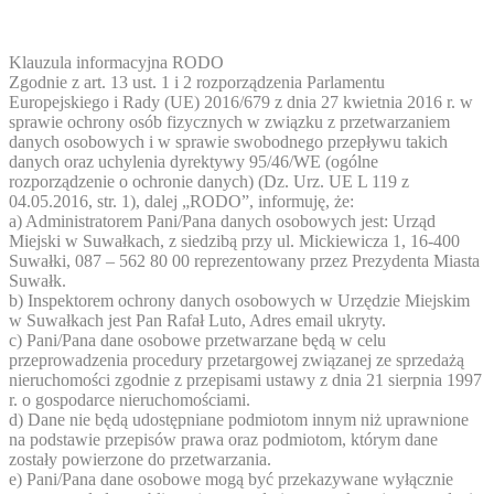
Klauzula informacyjna RODO
Zgodnie z art. 13 ust. 1 i 2 rozporządzenia Parlamentu
Europejskiego i Rady (UE) 2016/679 z dnia 27 kwietnia 2016 r. w
sprawie ochrony osób fizycznych w związku z przetwarzaniem
danych osobowych i w sprawie swobodnego przepływu takich
danych oraz uchylenia dyrektywy 95/46/WE (ogólne
rozporządzenie o ochronie danych) (Dz. Urz. UE L 119 z
04.05.2016, str. 1), dalej „RODO”, informuję, że:
a) Administratorem Pani/Pana danych osobowych jest: Urząd
Miejski w Suwałkach, z siedzibą przy ul. Mickiewicza 1, 16-400
Suwałki, 087 – 562 80 00 reprezentowany przez Prezydenta Miasta
Suwałk.
b) Inspektorem ochrony danych osobowych w Urzędzie Miejskim
w Suwałkach jest Pan Rafał Luto,
Adres email ukryty
.
c) Pani/Pana dane osobowe przetwarzane będą w celu
przeprowadzenia procedury przetargowej związanej ze sprzedażą
nieruchomości zgodnie z przepisami ustawy z dnia 21 sierpnia 1997
r. o gospodarce nieruchomościami.
d) Dane nie będą udostępniane podmiotom innym niż uprawnione
na podstawie przepisów prawa oraz podmiotom, którym dane
zostały powierzone do przetwarzania.
e) Pani/Pana dane osobowe mogą być przekazywane wyłącznie