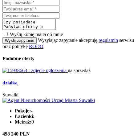
Wyślij kopię maila do mnie
Wysyłając zapytanie akceptuję
regulamin
serwisu
Wyślij zapytanie
oraz politykę
RODO
.
Podobne oferty
na sprzedaż
działka
Suwałki
Pokoje:
-
Łazienki:
-
Metraż:
0
498 240 PLN