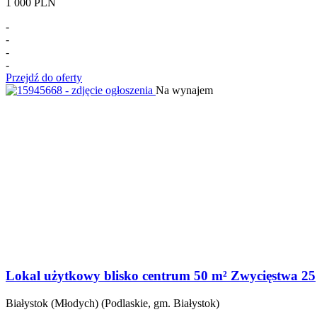
1 000 PLN
-
-
-
-
Przejdź do oferty
Na wynajem
Lokal użytkowy blisko centrum 50 m² Zwycięstwa 25
Białystok (Młodych) (Podlaskie, gm. Białystok)