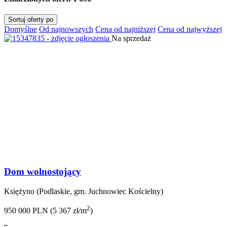
Sortuj oferty po
Domyślne
Od najnowszych
Cena od najniższej
Cena od najwyższej
Na sprzedaż
Dom wolnostojący
Księżyno (Podlaskie, gm. Juchnowiec Kościelny)
2
950 000 PLN (5 367 zł/m
)