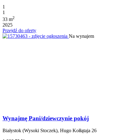
1
1
2
33 m
2025
Przejdź do oferty
Na wynajem
Wynajmę Pani/dziewczynie pokój
Białystok (Wysoki Stoczek), Hugo Kołłątaja 26