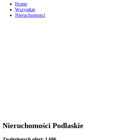
Home
Wszystkie
Nieruchomosci
Nieruchomości Podlaskie
Znalezionych ofert:
1 696