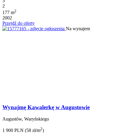
5
2
2
177 m
2002
Przejdź do oferty
Na wynajem
Wynajmę Kawalerkę w Augustowie
Augustów, Waryńskiego
2
1 900 PLN (58 zł/m
)