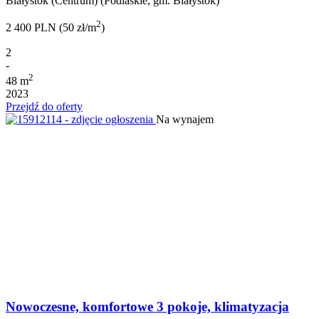
Białystok (Centrum) (Podlaskie, gm. Białystok)
2
2 400 PLN (50 zł/m
)
2
-
2
48 m
2023
Przejdź do oferty
Na wynajem
Nowoczesne, komfortowe 3 pokoje, klimatyzacja