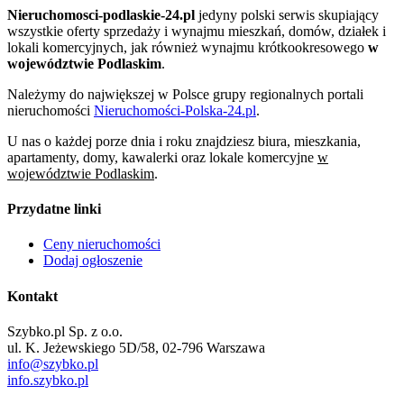
Nieruchomosci-podlaskie-24.pl
jedyny polski serwis skupiający
wszystkie oferty sprzedaży i wynajmu mieszkań, domów, działek i
lokali komercyjnych, jak również wynajmu krótkookresowego
w
województwie Podlaskim
.
Należymy do największej w Polsce grupy regionalnych portali
nieruchomości
Nieruchomości-Polska-24.pl
.
U nas o każdej porze dnia i roku znajdziesz biura, mieszkania,
apartamenty, domy, kawalerki oraz lokale komercyjne
w
województwie Podlaskim
.
Przydatne linki
Ceny nieruchomości
Dodaj ogłoszenie
Kontakt
Szybko.pl Sp. z o.o.
ul. K. Jeżewskiego 5D/58, 02-796 Warszawa
info@szybko.pl
info.szybko.pl