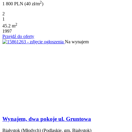
2
1 800 PLN (40 zł/m
)
2
1
2
45.2 m
1997
Przejdź do oferty
Na wynajem
Wynajem, dwa pokoje ul. Gruntowa
Białystok (Młodych) (Podlaskie, gm. Białystok)