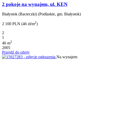
2 pokoje na wynajem, ul. KEN
Białystok (Bacieczki) (Podlaskie, gm. Białystok)
2
2 100 PLN (46 zł/m
)
2
1
2
46 m
2005
Przejdź do oferty
Na wynajem