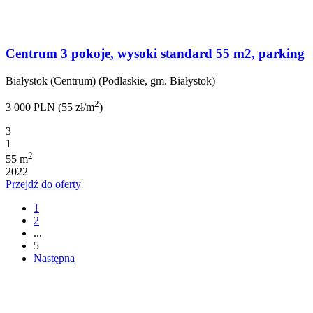
Centrum 3 pokoje, wysoki standard 55 m2, parking
Białystok (Centrum) (Podlaskie, gm. Białystok)
2
3 000 PLN (55 zł/m
)
3
1
2
55 m
2022
Przejdź do oferty
1
2
...
5
Następna