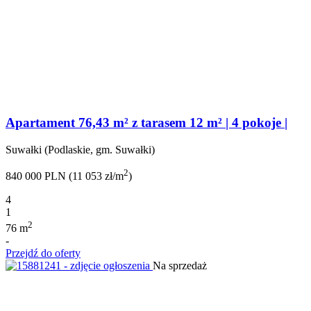
Apartament 76,43 m² z tarasem 12 m² | 4 pokoje |
Suwałki (Podlaskie, gm. Suwałki)
2
840 000 PLN (11 053 zł/m
)
4
1
2
76 m
-
Przejdź do oferty
Na sprzedaż