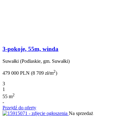
3-pokoje, 55m, winda
Suwałki (Podlaskie, gm. Suwałki)
2
479 000 PLN (8 709 zł/m
)
3
1
2
55 m
-
Przejdź do oferty
Na sprzedaż