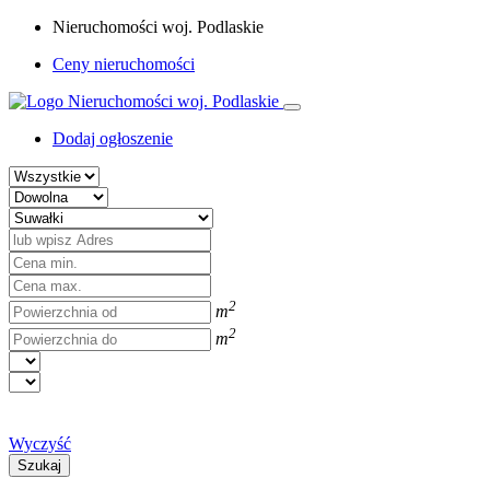
Nieruchomości woj. Podlaskie
Ceny nieruchomości
Dodaj ogłoszenie
2
m
2
m
Wyczyść
Szukaj