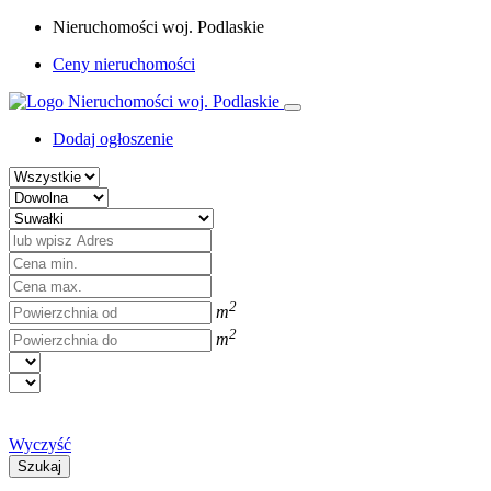
Nieruchomości woj. Podlaskie
Ceny nieruchomości
Dodaj ogłoszenie
2
m
2
m
Wyczyść
Szukaj