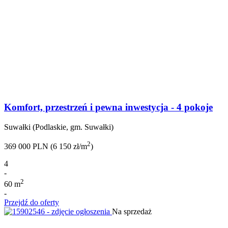
Komfort, przestrzeń i pewna inwestycja - 4 pokoje
Suwałki (Podlaskie, gm. Suwałki)
2
369 000 PLN (6 150 zł/m
)
4
-
2
60 m
-
Przejdź do oferty
Na sprzedaż