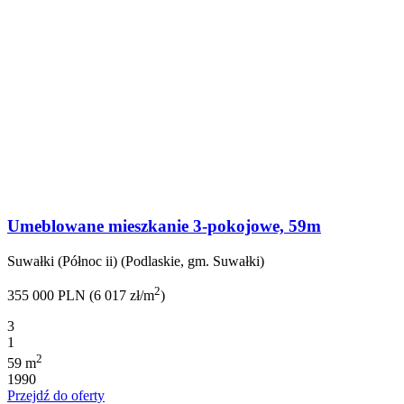
Umeblowane mieszkanie 3-pokojowe, 59m
Suwałki (Północ ii) (Podlaskie, gm. Suwałki)
2
355 000 PLN (6 017 zł/m
)
3
1
2
59 m
1990
Przejdź do oferty