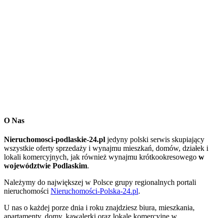
O Nas
Nieruchomosci-podlaskie-24.pl
jedyny polski serwis skupiający
wszystkie oferty sprzedaży i wynajmu mieszkań, domów, działek i
lokali komercyjnych, jak również wynajmu krótkookresowego
w
województwie Podlaskim
.
Należymy do największej w Polsce grupy regionalnych portali
nieruchomości
Nieruchomości-Polska-24.pl
.
U nas o każdej porze dnia i roku znajdziesz biura, mieszkania,
apartamenty, domy, kawalerki oraz lokale komercyjne
w