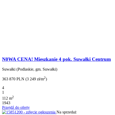
N0WA CENA! Mieszkanie 4 pok. Suwałki Centrum
Suwałki (Podlaskie, gm. Suwałki)
2
363 870 PLN (3 249 zł/m
)
4
1
2
112 m
1943
Przejdź do oferty
Na sprzedaż